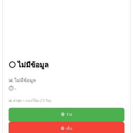
⚪ ไม่มีข้อมูล
📊 ไม่มีข้อมูล
⏱️ -
📊 ล่าสุด + แนวโน้ม (15 วัน)
🟢 ว่าง
🔴 เต็ม