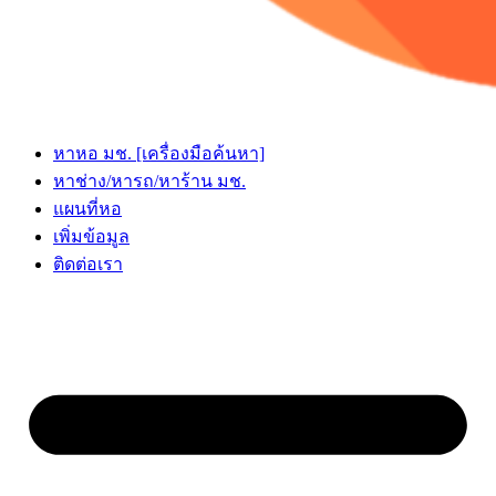
หาหอ มช. [เครื่องมือค้นหา]
หาช่าง/หารถ/หาร้าน มช.
แผนที่หอ
เพิ่มข้อมูล
ติดต่อเรา