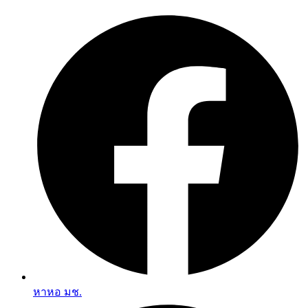
Skip
to
content
หาหอ มช.