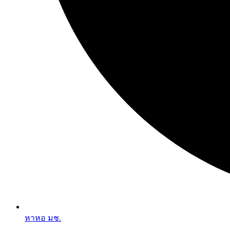
หาหอ มช.