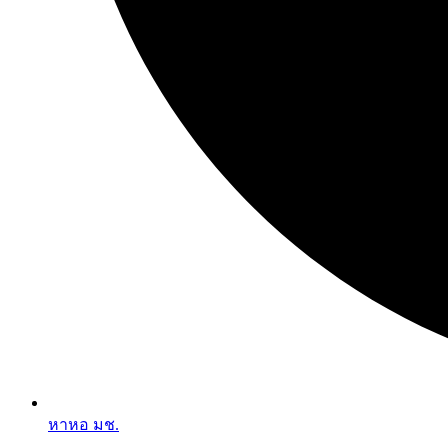
หาหอ มช.