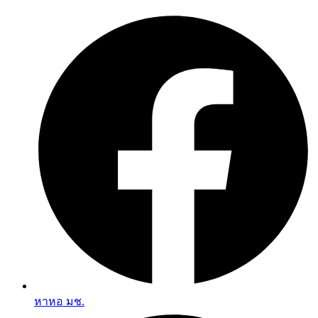
Skip
to
content
หาหอ มช.