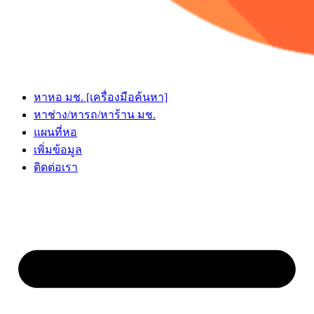
หาหอ มช. [เครื่องมือค้นหา]
หาช่าง/หารถ/หาร้าน มช.
แผนที่หอ
เพิ่มข้อมูล
ติดต่อเรา