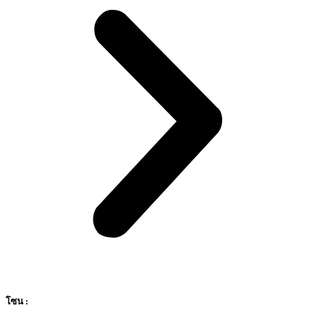
โซน :