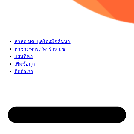
หาหอ มช. [เครื่องมือค้นหา]
หาช่าง/หารถ/หาร้าน มช.
แผนที่หอ
เพิ่มข้อมูล
ติดต่อเรา