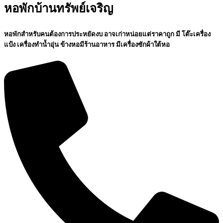
หอพักบ้าน​ทรัพย์​เจริญ
หอพัก​สำหรับ​คนต้องการประหยัด​งบ อาจเก่าหน่อยแต่ราคาถูก มี โต๊ะ​เครื่อง​
แป้ง เครื่องทำน้ำอุ่น ข้างหอมีร้านอาหาร มีเครื่องซัก​ผ้าใต้หอ