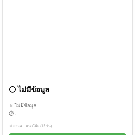
⚪ ไม่มีข้อมูล
📊 ไม่มีข้อมูล
⏱️ -
📊 ล่าสุด + แนวโน้ม (15 วัน)