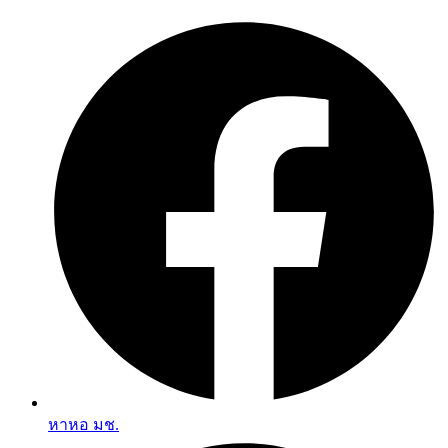
Skip
to
content
หาหอ มช.