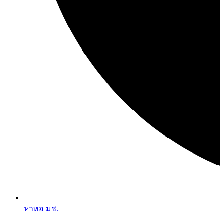
หาหอ มช.