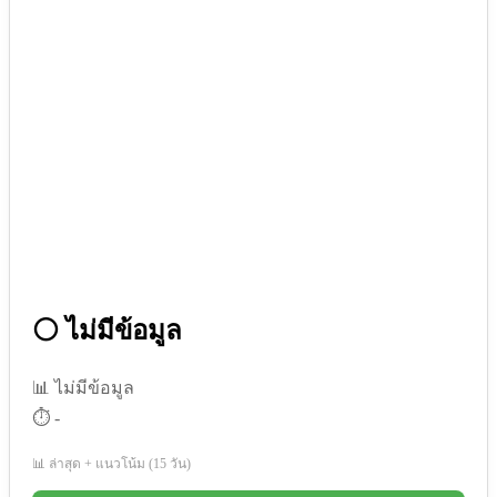
⚪ ไม่มีข้อมูล
📊 ไม่มีข้อมูล
⏱️ -
📊 ล่าสุด + แนวโน้ม (15 วัน)