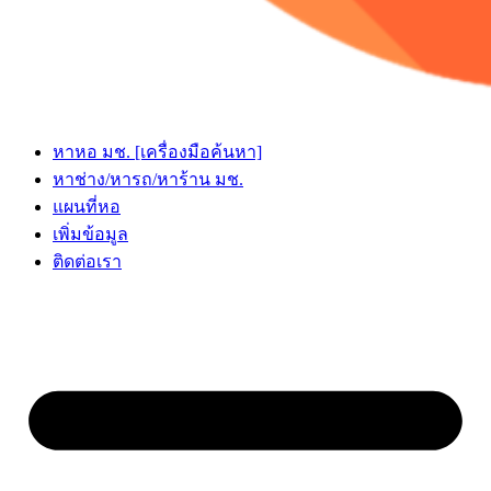
หาหอ มช. [เครื่องมือค้นหา]
หาช่าง/หารถ/หาร้าน มช.
แผนที่หอ
เพิ่มข้อมูล
ติดต่อเรา