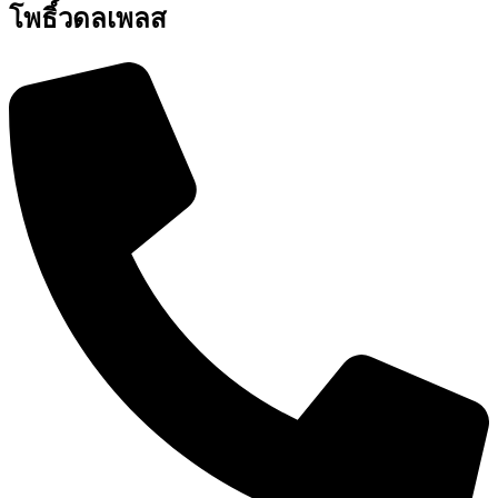
โพธิ์วดลเพลส