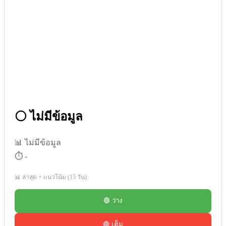
⚪ ไม่มีข้อมูล
📊 ไม่มีข้อมูล
⏱️ -
📊 ล่าสุด + แนวโน้ม (15 วัน)
🟢 ว่าง
🔴 เต็ม