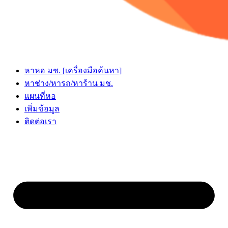
หาหอ มช. [เครื่องมือค้นหา]
หาช่าง/หารถ/หาร้าน มช.
แผนที่หอ
เพิ่มข้อมูล
ติดต่อเรา