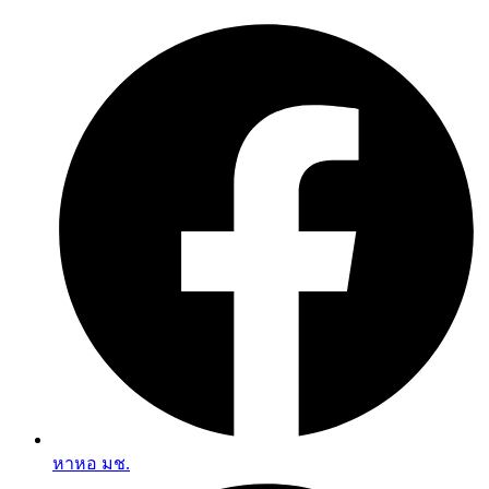
Skip
to
content
หาหอ มช.