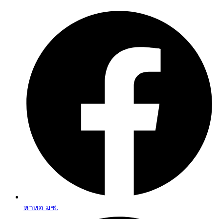
Skip
to
content
หาหอ มช.