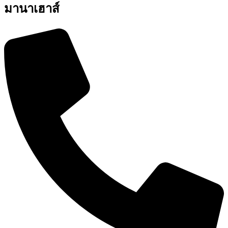
มานาเฮาส์