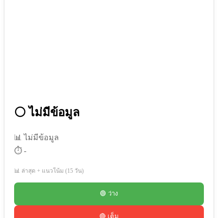
⚪ ไม่มีข้อมูล
📊 ไม่มีข้อมูล
⏱️ -
📊 ล่าสุด + แนวโน้ม (15 วัน)
🟢 ว่าง
🔴 เต็ม