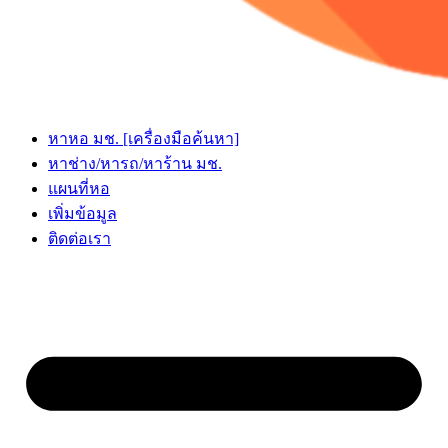
หาหอ มช. [เครื่องมือค้นหา]
หาช่าง/หารถ/หาร้าน มช.
แผนที่หอ
เพิ่มข้อมูล
ติดต่อเรา