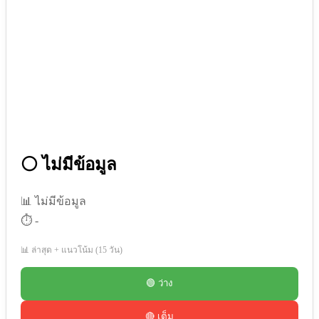
⚪ ไม่มีข้อมูล
📊 ไม่มีข้อมูล
⏱️ -
📊 ล่าสุด + แนวโน้ม (15 วัน)
🟢 ว่าง
🔴 เต็ม