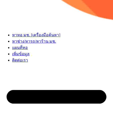
หาหอ มช. [เครื่องมือค้นหา]
หาช่าง/หารถ/หาร้าน มช.
แผนที่หอ
เพิ่มข้อมูล
ติดต่อเรา