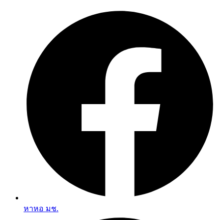
Skip
to
content
หาหอ มช.