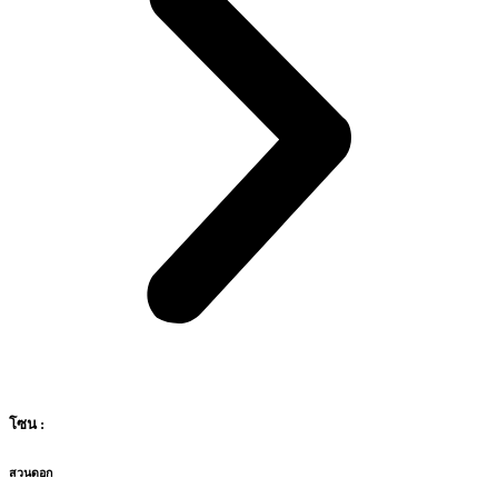
โซน :
สวนดอก