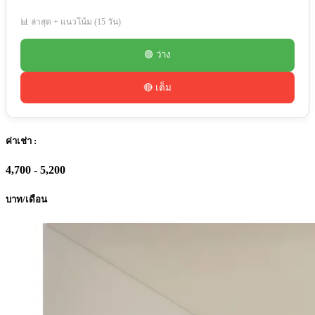
📊 ล่าสุด + แนวโน้ม (15 วัน)
🟢 ว่าง
🔴 เต็ม
ค่าเช่า :
4,700 - 5,200
บาท/เดือน