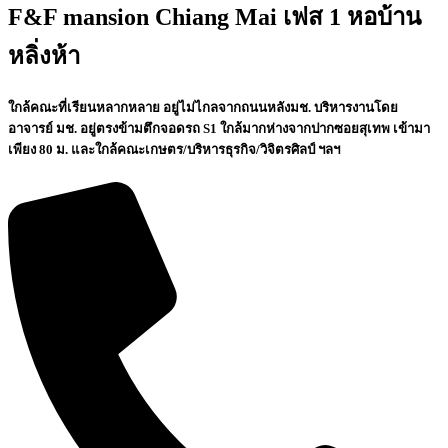
F&F mansion Chiang Mai เฟส 1 หอบ้าน
หลิ่งห้า
ใกล้คณะที่เรียนหลากหลาย อยู่ไม่ไกลจากถนนหลังมช. บริหารงานโดย
อาจารย์ มช. อยู่ตรงข้ามตึกจอดรถ S1 ใกล้มากห่างจากปากซอยสุเทพ เข้ามา
เพียง 80 ม. และใกล้คณะเกษตร/บริหารธุรกิจ/วิจิตรศิลป์ ฯลฯ