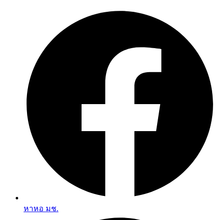
Skip
to
content
หาหอ มช.