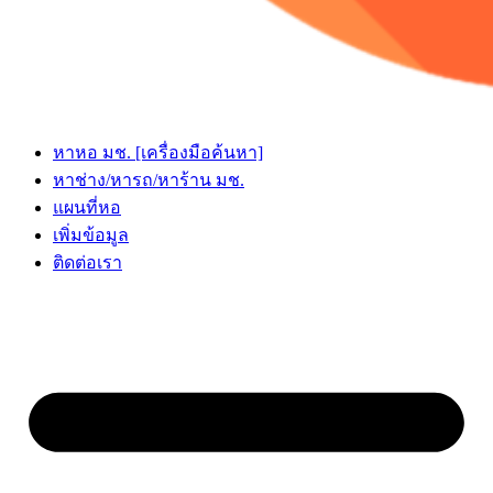
หาหอ มช. [เครื่องมือค้นหา]
หาช่าง/หารถ/หาร้าน มช.
แผนที่หอ
เพิ่มข้อมูล
ติดต่อเรา