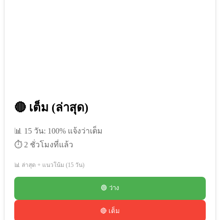
🔴 เต็ม (ล่าสุด)
📊 15 วัน: 100% แจ้งว่าเต็ม
⏱️ 2 ชั่วโมงที่แล้ว
📊 ล่าสุด + แนวโน้ม (15 วัน)
🟢 ว่าง
🔴 เต็ม