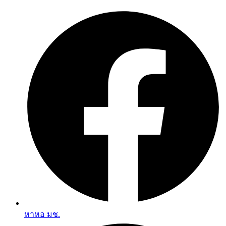
Skip
to
content
หาหอ มช.