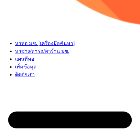
หาหอ มช. [เครื่องมือค้นหา]
หาช่าง/หารถ/หาร้าน มช.
แผนที่หอ
เพิ่มข้อมูล
ติดต่อเรา