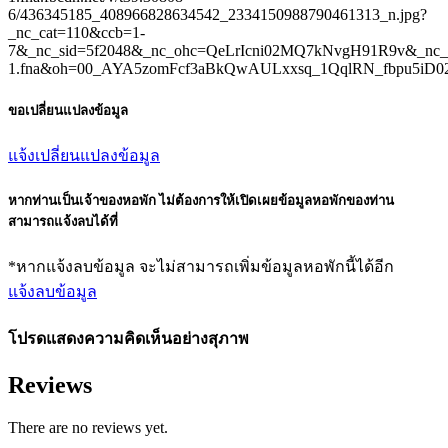
6/436345185_408966828634542_2334150988790461313_n.jpg?
_nc_cat=110&ccb=1-
7&_nc_sid=5f2048&_nc_ohc=QeLrIcni02MQ7kNvgH91R9v&_nc_ht
1.fna&oh=00_AYA5zomFcf3aBkQwAULxxsq_1QqlRN_fbpu5iD
ขอเปลี่ยนแปลงข้อมูล
แจ้งเปลี่ยนแปลงข้อมูล
หากท่านเป็นเจ้าของหอพัก ไม่ต้องการให้เปิดเผยข้อมูลหอพักของท่าน
สามารถแจ้งลบได้ที่
*หากแจ้งลบข้อมูล จะไม่สามารถเพิ่มข้อมูลหอพักนี้ได้อีก
แจ้งลบข้อมูล
โปรดแสดงความคิดเห็นอย่างสุภาพ
Reviews
There are no reviews yet.