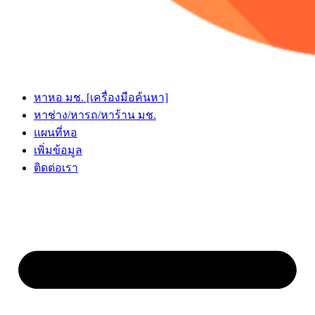
หาหอ มช. [เครื่องมือค้นหา]
หาช่าง/หารถ/หาร้าน มช.
แผนที่หอ
เพิ่มข้อมูล
ติดต่อเรา