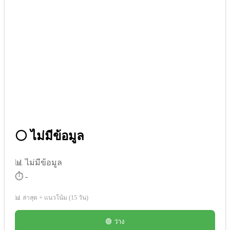
⚪ ไม่มีข้อมูล
📊 ไม่มีข้อมูล
⏱️ -
📊 ล่าสุด + แนวโน้ม (15 วัน)
🟢 ว่าง