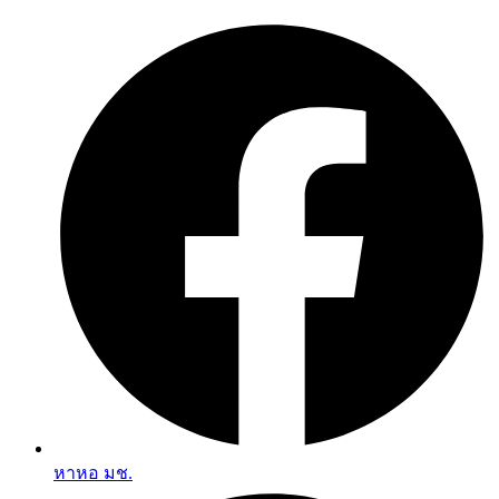
Skip
to
content
หาหอ มช.