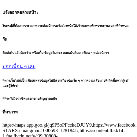
แจ้งออกหอล่วงหน้า :
ในกรณีที่ต้องการจะออกหอจะต้องมีการแจ้งล่วงหน้าให้เจ้าของหอพักทราบตามเวลาที่กำหนด
วัน
ติดต่อไปแล้วห้องว่าง หรือเต็ม ข้อมูลไม่ตรง คอมเม้นต์บอกเพื่อน ๆ หน่อยน้าาา
บอกเพื่อน ๆ เลย
*ทางเว็บไซต์เป็นเพียงแหล่งข้อมูลไม่มีส่วนเกี่ยวข้องใด ๆ จากความเสียหายที่เกิดขึ้นจากผู้เช่า
และผู้ให้เช่า
**ระวังมิจฉาชีพหลอกขายสัญญาหอพัก
ที่มาภาพ
https://maps.app.goo.gl/jq9P5oPFcekeDJUY9,https://www.facebook.
STARS-chiangmai-100069311281841/,https://scontent.fbkk14-
1.fna.fbcdn.net/v/t39.30808-