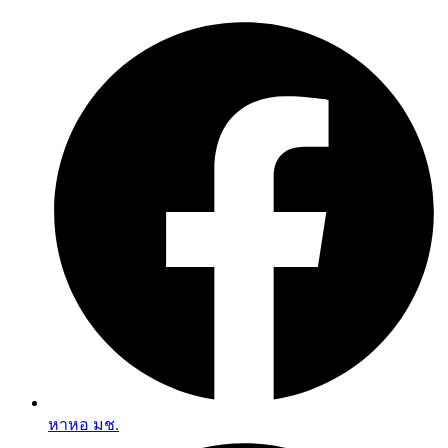
Skip
to
content
หาหอ มช.