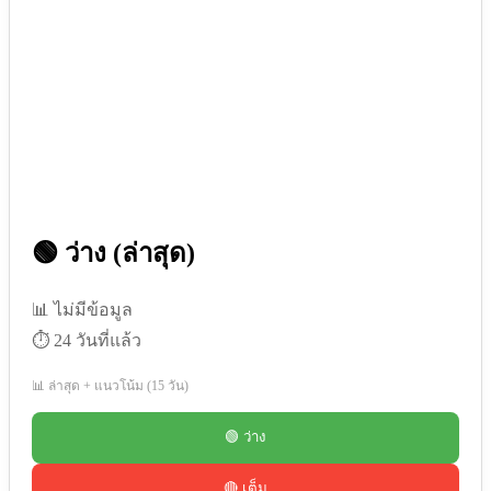
🟢 ว่าง (ล่าสุด)
📊 ไม่มีข้อมูล
⏱️ 24 วันที่แล้ว
📊 ล่าสุด + แนวโน้ม (15 วัน)
🟢 ว่าง
🔴 เต็ม