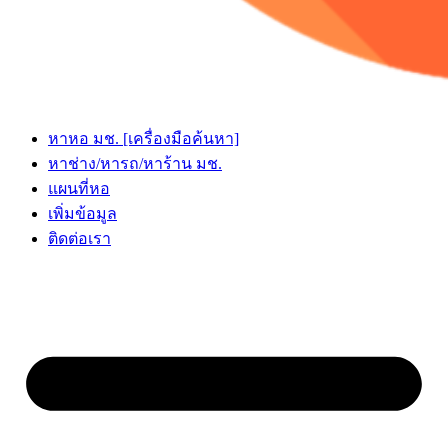
หาหอ มช. [เครื่องมือค้นหา]
หาช่าง/หารถ/หาร้าน มช.
แผนที่หอ
เพิ่มข้อมูล
ติดต่อเรา