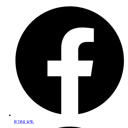
Skip
to
content
หาหอ มช.