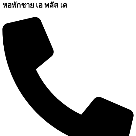
หอพักชาย เอ พลัส เค