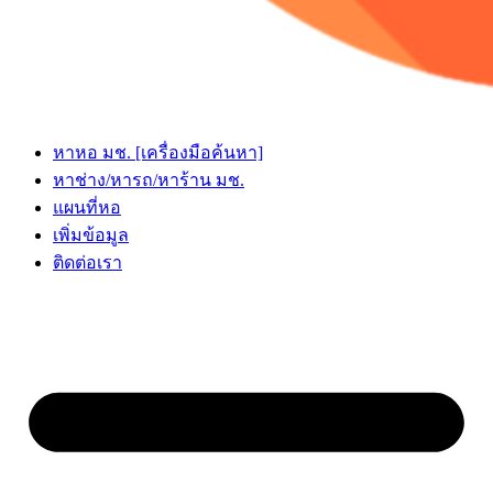
หาหอ มช. [เครื่องมือค้นหา]
หาช่าง/หารถ/หาร้าน มช.
แผนที่หอ
เพิ่มข้อมูล
ติดต่อเรา