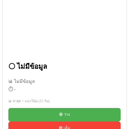
⚪ ไม่มีข้อมูล
📊 ไม่มีข้อมูล
⏱️ -
📊 ล่าสุด + แนวโน้ม (15 วัน)
🟢 ว่าง
🔴 เต็ม