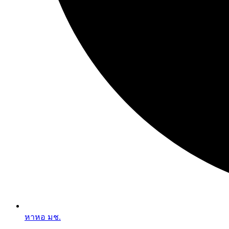
หาหอ มช.