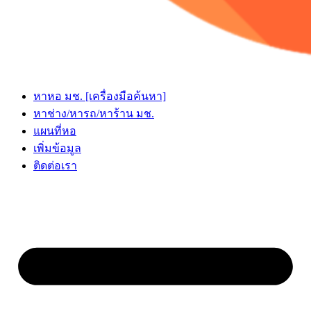
หาหอ มช. [เครื่องมือค้นหา]
หาช่าง/หารถ/หาร้าน มช.
แผนที่หอ
เพิ่มข้อมูล
ติดต่อเรา