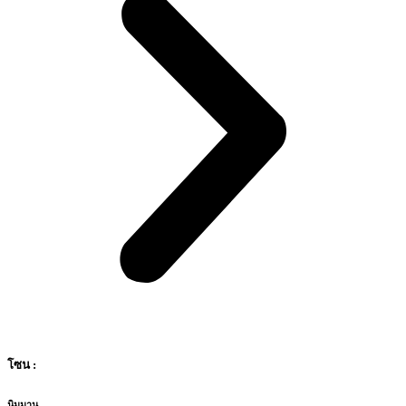
โซน :
นิมมาน