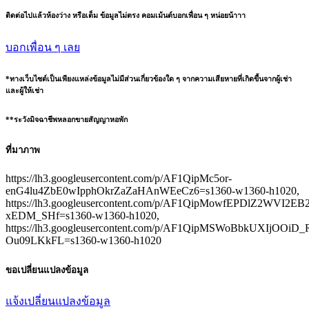
ติดต่อไปแล้วห้องว่าง หรือเต็ม ข้อมูลไม่ตรง คอมเม้นต์บอกเพื่อน ๆ หน่อยน้าาา
บอกเพื่อน ๆ เลย
*ทางเว็บไซต์เป็นเพียงแหล่งข้อมูลไม่มีส่วนเกี่ยวข้องใด ๆ จากความเสียหายที่เกิดขึ้นจากผู้เช่า
และผู้ให้เช่า
**ระวังมิจฉาชีพหลอกขายสัญญาหอพัก
ที่มาภาพ
https://lh3.googleusercontent.com/p/AF1QipMc5or-
enG4lu4ZbE0wIpphOkrZaZaHAnWEeCz6=s1360-w1360-h1020,
https://lh3.googleusercontent.com/p/AF1QipMowfEPDlZ2WVI2EB
xEDM_SHf=s1360-w1360-h1020,
https://lh3.googleusercontent.com/p/AF1QipMSWoBbkUXIjOOi
Ou09LKkFL=s1360-w1360-h1020
ขอเปลี่ยนแปลงข้อมูล
แจ้งเปลี่ยนแปลงข้อมูล