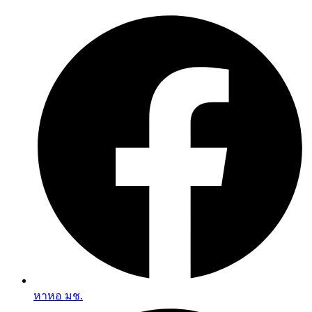
Skip
to
content
หาหอ มช.