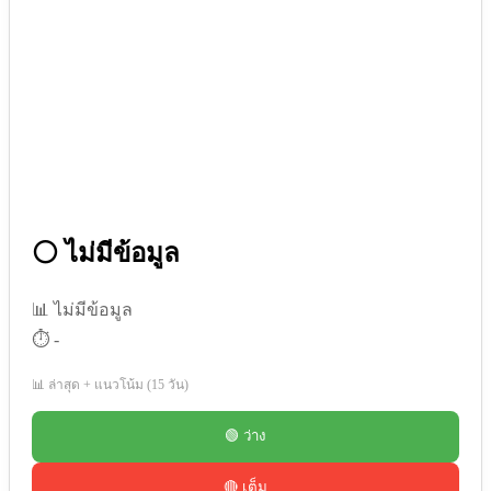
⚪ ไม่มีข้อมูล
📊 ไม่มีข้อมูล
⏱️ -
📊 ล่าสุด + แนวโน้ม (15 วัน)
🟢 ว่าง
🔴 เต็ม