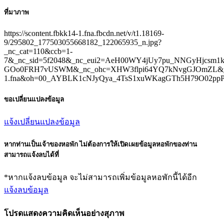
ที่มาภาพ
https://scontent.fbkk14-1.fna.fbcdn.net/v/t1.18169-
9/295802_177503055668182_122065935_n.jpg?
_nc_cat=110&ccb=1-
7&_nc_sid=5f2048&_nc_eui2=AeH00WY4jUy7pu_NNGyHjcs
GOo0FRH7vUSWM&_nc_ohc=XHW3flpi64YQ7kNvgGJOmZL&_nc_
1.fna&oh=00_AYBLK1cNJyQya_4TsS1xuWKagGTh5H79O02p
ขอเปลี่ยนแปลงข้อมูล
แจ้งเปลี่ยนแปลงข้อมูล
หากท่านเป็นเจ้าของหอพัก ไม่ต้องการให้เปิดเผยข้อมูลหอพักของท่าน
สามารถแจ้งลบได้ที่
*หากแจ้งลบข้อมูล จะไม่สามารถเพิ่มข้อมูลหอพักนี้ได้อีก
แจ้งลบข้อมูล
โปรดแสดงความคิดเห็นอย่างสุภาพ