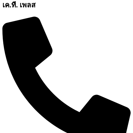
เค.ที. เพลส