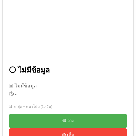
⚪ ไม่มีข้อมูล
📊 ไม่มีข้อมูล
⏱️ -
📊 ล่าสุด + แนวโน้ม (15 วัน)
🟢 ว่าง
🔴 เต็ม