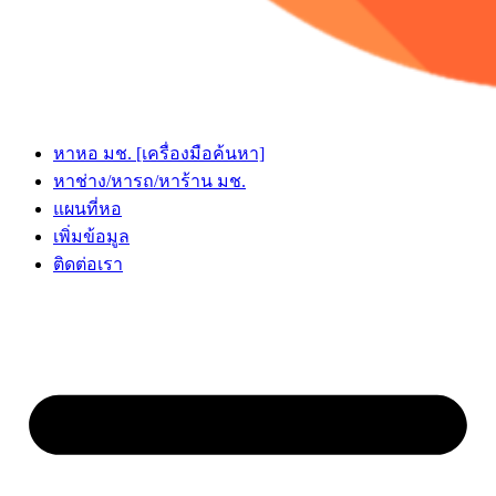
หาหอ มช. [เครื่องมือค้นหา]
หาช่าง/หารถ/หาร้าน มช.
แผนที่หอ
เพิ่มข้อมูล
ติดต่อเรา