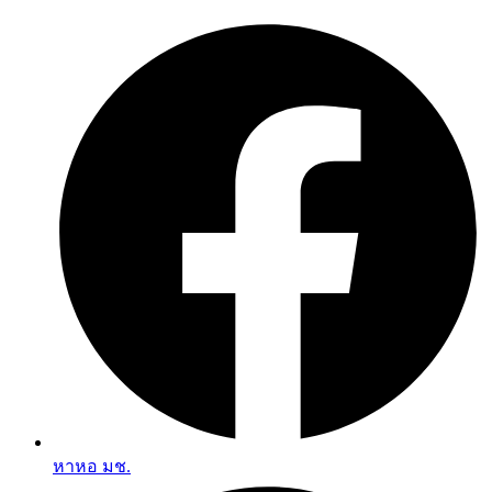
Skip
to
content
หาหอ มช.