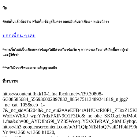
วัน
ติดต่อไปแล้วห้องว่าง หรือเต็ม ข้อมูลไม่ตรง คอมเม้นต์บอกเพื่อน ๆ หน่อยน้าาา
บอกเพื่อน ๆ เลย
*ทางเว็บไซต์เป็นเพียงแหล่งข้อมูลไม่มีส่วนเกี่ยวข้องใด ๆ จากความเสียหายที่เกิดขึ้นจากผู้เช่า
และผู้ให้เช่า
**ระวังมิจฉาชีพหลอกขายสัญญาหอพัก
ที่มาภาพ
https://scontent.fbkk10-1.fna.fbcdn.net/v/t39.30808-
6/308585684_556936002897832_885475113489241819_n.jpg?
_nc_cat=105&ccb=1-
7&_nc_sid=5f2048&_nc_eui2=AeEFB4rAHfUscRl0P1_ZTsxZ15K
WoHyWbXJ_wprY7rdxFXiN9O1F3Dc&_nc_ohc=SKOgrL9xJMoQ7k
1.fna&oh=00_AYDflhG9I_VZ35Wceq1Y5zXTeRAY_ShMlf3yhq
https://lh3.googleusercontent.com/p/AF1QipNfBHoQ7vaiDHbklF
Yn4=s1360-w1360-h1020,