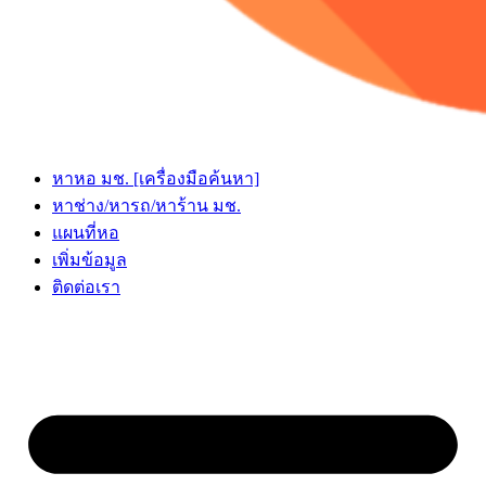
หาหอ มช. [เครื่องมือค้นหา]
หาช่าง/หารถ/หาร้าน มช.
แผนที่หอ
เพิ่มข้อมูล
ติดต่อเรา