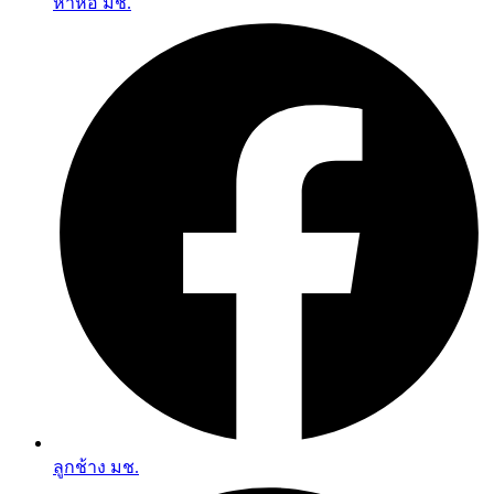
หาหอ มช.
ลูกช้าง มช.