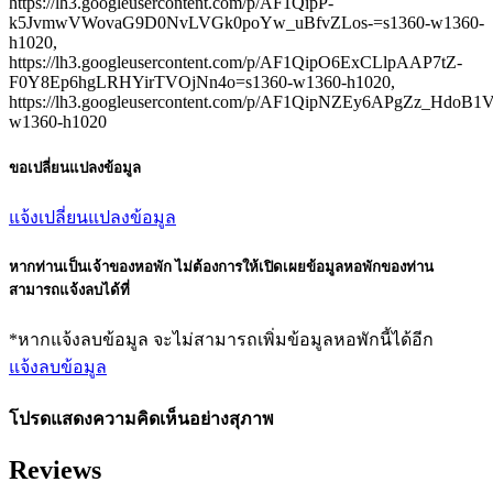
https://lh3.googleusercontent.com/p/AF1QipP-
k5JvmwVWovaG9D0NvLVGk0poYw_uBfvZLos-=s1360-w1360-
h1020,
https://lh3.googleusercontent.com/p/AF1QipO6ExCLlpAAP7tZ-
F0Y8Ep6hgLRHYirTVOjNn4o=s1360-w1360-h1020,
https://lh3.googleusercontent.com/p/AF1QipNZEy6APgZz_HdoB
w1360-h1020
ขอเปลี่ยนแปลงข้อมูล
แจ้งเปลี่ยนแปลงข้อมูล
หากท่านเป็นเจ้าของหอพัก ไม่ต้องการให้เปิดเผยข้อมูลหอพักของท่าน
สามารถแจ้งลบได้ที่
*หากแจ้งลบข้อมูล จะไม่สามารถเพิ่มข้อมูลหอพักนี้ได้อีก
แจ้งลบข้อมูล
โปรดแสดงความคิดเห็นอย่างสุภาพ
Reviews