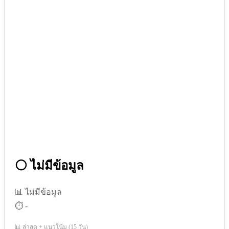
⚪ ไม่มีข้อมูล
📊 ไม่มีข้อมูล
⏱️ -
📊 ล่าสุด + แนวโน้ม (15 วัน)