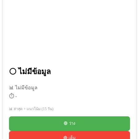
⚪ ไม่มีข้อมูล
📊 ไม่มีข้อมูล
⏱️ -
📊 ล่าสุด + แนวโน้ม (15 วัน)
🟢 ว่าง
🔴 เต็ม