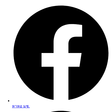
Skip
to
content
หาหอ มช.