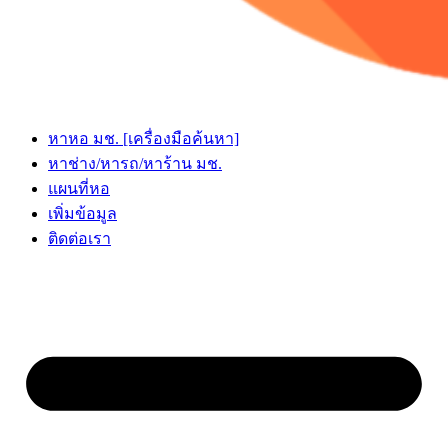
หาหอ มช. [เครื่องมือค้นหา]
หาช่าง/หารถ/หาร้าน มช.
แผนที่หอ
เพิ่มข้อมูล
ติดต่อเรา