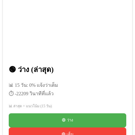
🟢 ว่าง (ล่าสุด)
📊 15 วัน: 0% แจ้งว่าเต็ม
⏱️ -22209 วินาทีที่แล้ว
📊 ล่าสุด + แนวโน้ม (15 วัน)
🟢 ว่าง
🔴 เต็ม