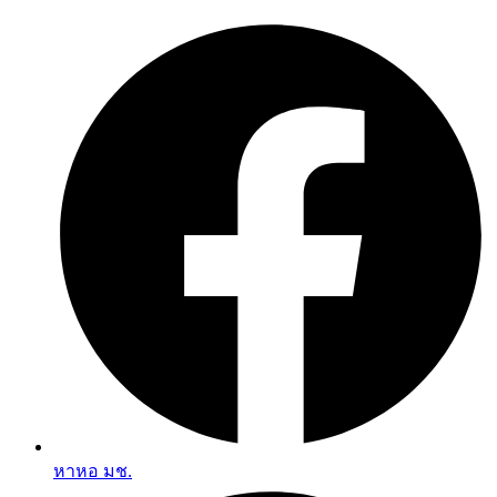
Skip
to
content
หาหอ มช.