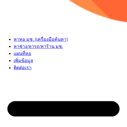
หาหอ มช. [เครื่องมือค้นหา]
หาช่าง/หารถ/หาร้าน มช.
แผนที่หอ
เพิ่มข้อมูล
ติดต่อเรา