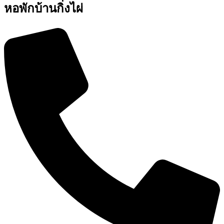
หอพักบ้านกิ่งไผ่