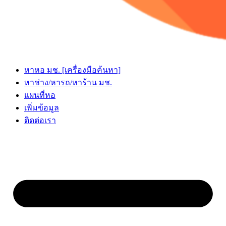
หาหอ มช. [เครื่องมือค้นหา]
หาช่าง/หารถ/หาร้าน มช.
แผนที่หอ
เพิ่มข้อมูล
ติดต่อเรา