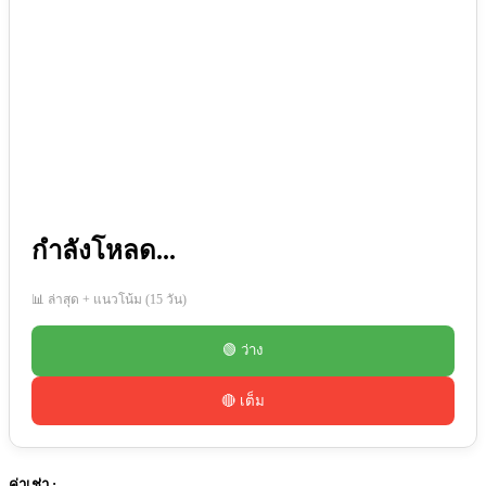
กำลังโหลด...
📊 ล่าสุด + แนวโน้ม (15 วัน)
🟢 ว่าง
🔴 เต็ม
ค่าเช่า :