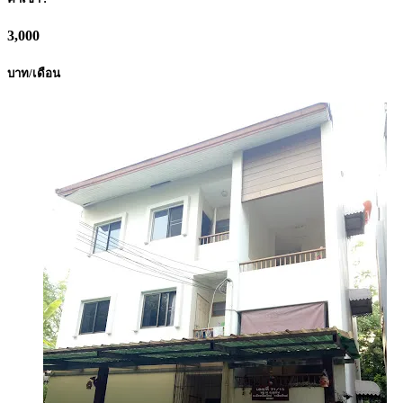
3,000
บาท/เดือน