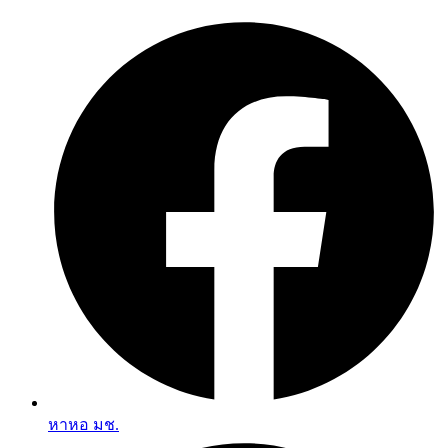
Skip
to
content
หาหอ มช.