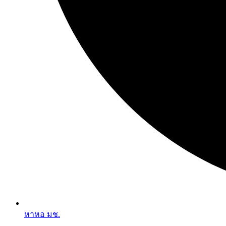
หาหอ มช.