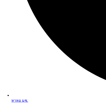
หาหอ มช.