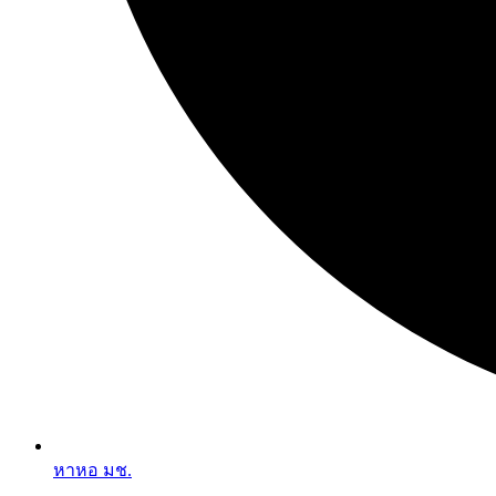
หาหอ มช.