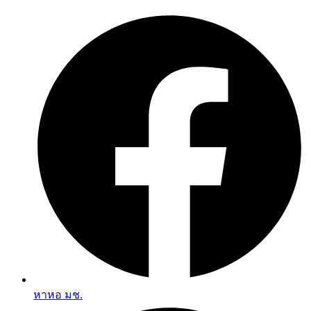
Skip
to
content
หาหอ มช.