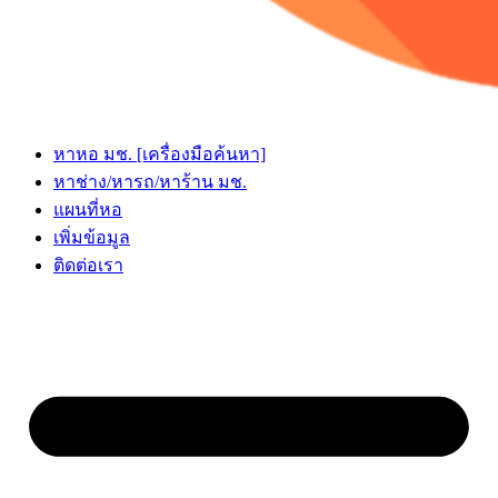
หาหอ มช. [เครื่องมือค้นหา]
หาช่าง/หารถ/หาร้าน มช.
แผนที่หอ
เพิ่มข้อมูล
ติดต่อเรา