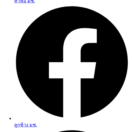
หาหอ มช.
ลูกช้าง มช.