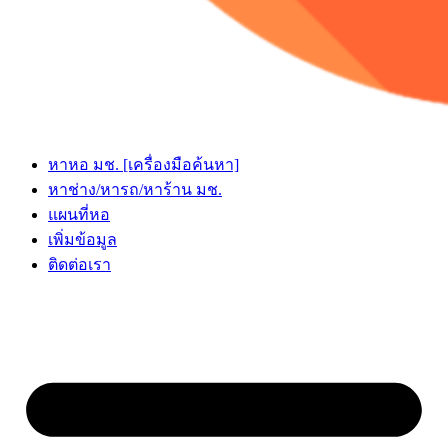
หาหอ มช. [เครื่องมือค้นหา]
หาช่าง/หารถ/หาร้าน มช.
แผนที่หอ
เพิ่มข้อมูล
ติดต่อเรา