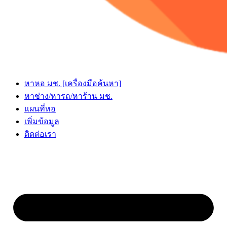
หาหอ มช. [เครื่องมือค้นหา]
หาช่าง/หารถ/หาร้าน มช.
แผนที่หอ
เพิ่มข้อมูล
ติดต่อเรา