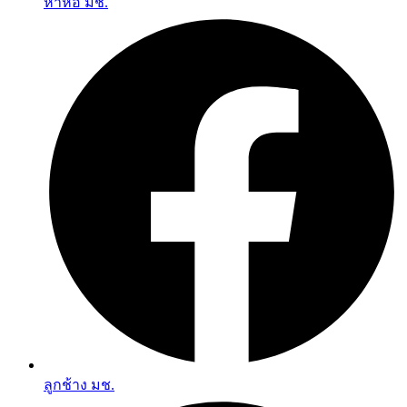
หาหอ มช.
ลูกช้าง มช.