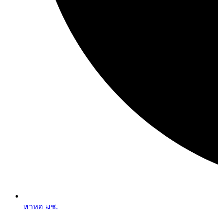
หาหอ มช.