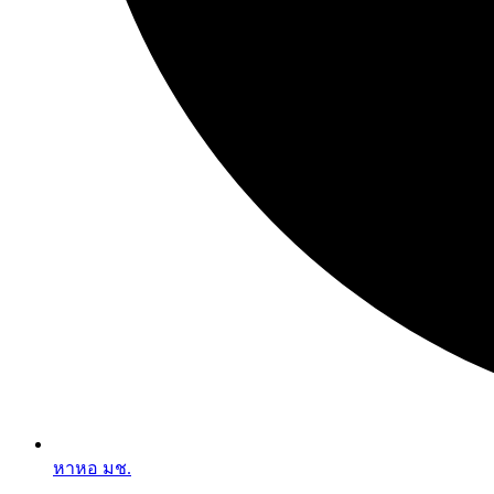
หาหอ มช.