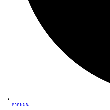
หาหอ มช.